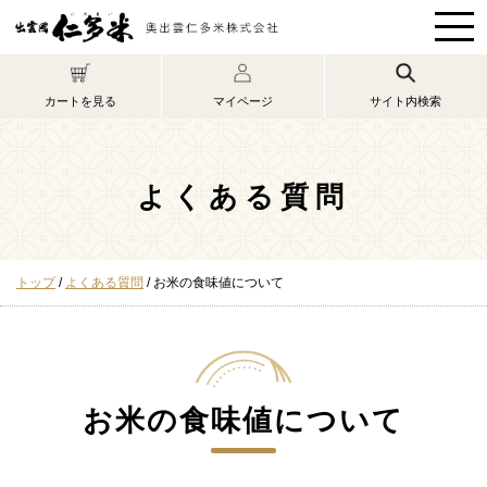
このページの本文へ
マイページ
カートを見る
サイト内検索
よくある質問
現
トップ
/
よくある質問
/
お米の食味値について
在
の
位
置：
お米の食味値について