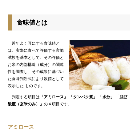
食味値とは
近年よく耳にする食味値と
は、実際に食べて評価する官能
試験を基本として、その評価と
お米の内部構造（成分）の関連
性を調査し、その成果に基づい
た食味判断式により数値として
表示した ものです。
判定する項目は
「アミロース」
「タンパク質」
「水分」
「脂肪
酸度（玄米のみ）」
の４項目です。
アミロース