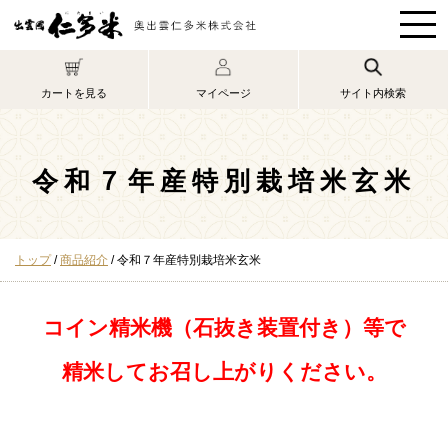
このページの本文へ
マイページ
カートを見る
サイト内検索
令和７年産特別栽培米玄米
現
トップ
/
商品紹介
/
令和７年産特別栽培米玄米
在
の
位
コイン精米機（石抜き装置付き）等で
置：
精米してお召し上がりください。