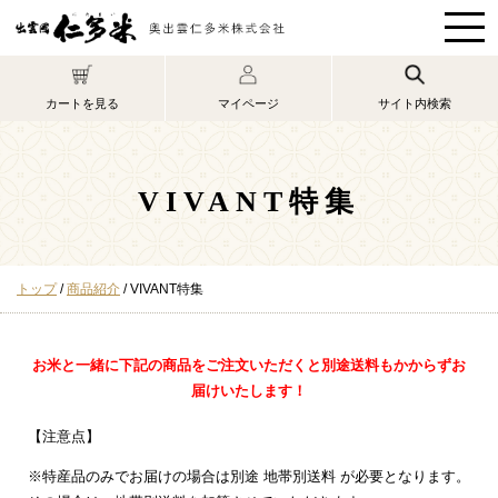
このページの本文へ
マイページ
カートを見る
サイト内検索
VIVANT特集
現
トップ
/
商品紹介
/
VIVANT特集
在
の
位
お米と一緒に下記の商品をご注文いただくと別途送料もかからずお
置：
届けいたします！
【注意点】
※特産品のみでお届けの場合は別途 地帯別送料 が必要となります。