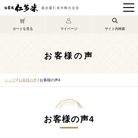
このページの本文へ
マイページ
カートを見る
サイト内検索
お客様の声
現
トップ
/
お客様の声
/
お客様の声4
在
の
位
置：
お客様の声4