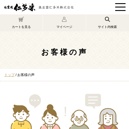
このページの本文へ
マイページ
カートを見る
サイト内検索
お客様の声
現
トップ
/
お客様の声
在
の
位
置：