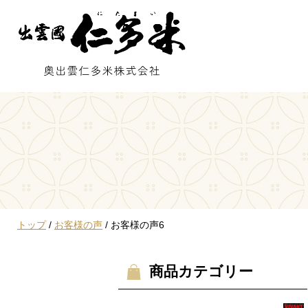
このページの本文へ
現
トップ
/
お客様の声
/
お客様の声6
在
の
商品カテゴリー
位
置：